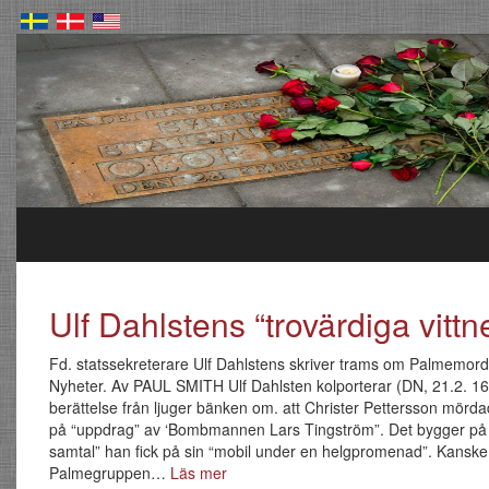
Ulf Dahlstens “trovärdiga vittn
Fd. statssekreterare Ulf Dahlstens skriver trams om Palmemord
Nyheter. Av PAUL SMITH Ulf Dahlsten kolporterar (DN, 21.2. 1
berättelse från ljuger bänken om. att Christer Pettersson mörd
på “uppdrag” av ‘Bombmannen Lars Tingström”. Det bygger på “
samtal” han fick på sin “mobil under en helgpromenad”. Kansk
Palmegruppen…
Läs mer