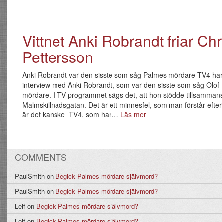
Vittnet Anki Robrandt friar Chr
Pettersson
Anki Robrandt var den sisste som såg Palmes mördare TV4 har 
interview med Anki Robrandt, som var den sisste som såg Olof
mördare. I TV-programmet sägs det, att hon stödde tillsamma
Malmskillnadsgatan. Det är ett minnesfel, som man förstår efter 
är det kanske TV4, som har…
Läs mer
COMMENTS
PaulSmith
on
Begick Palmes mördare självmord?
PaulSmith
on
Begick Palmes mördare självmord?
Leif
on
Begick Palmes mördare självmord?
Leif
on
Begick Palmes mördare självmord?