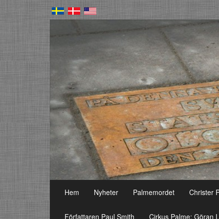
Hem
Nyheter
Palmemordet
Christer 
Författaren Paul Smith
Cirkus Palme: Göran L