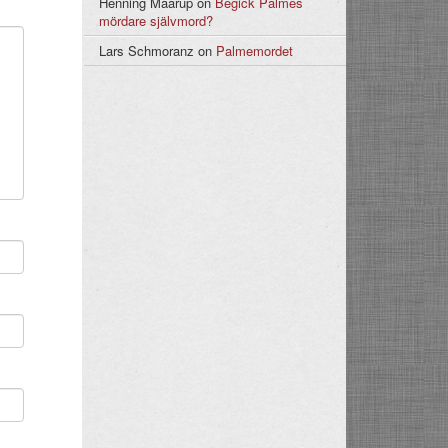
Henning Maarup
on
Begick Palmes
mördare självmord?
Lars Schmoranz
on
Palmemordet