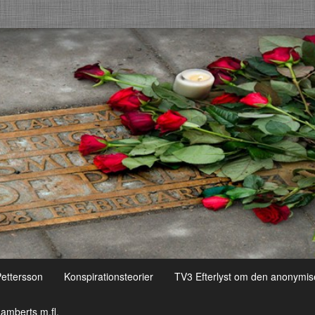
Pettersson
Konspirationsteorier
TV3 Efterlyst om den anonymis
amberts m.fl.