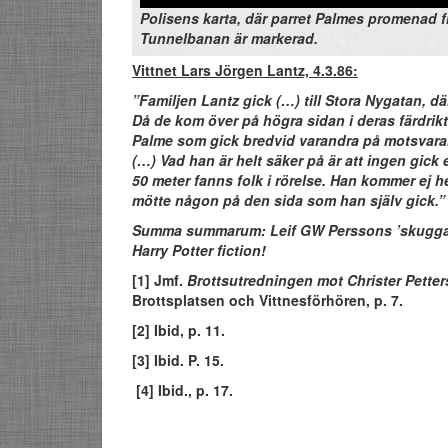
Polisens karta, där parret Palmes promenad f
Tunnelbanan är markerad.
Vittnet Lars Jörgen Lantz, 4.3.86:
”Familjen Lantz gick (…) till Stora Nygatan, där
Då de kom över på högra sidan i deras färdrik
Palme som gick bredvid varandra på motsvaran
(…) Vad han är helt säker på är att ingen gick e
50 meter fanns folk i rörelse. Han kommer ej he
mötte någon på den sida som han själv gick.” 
Summa summarum: Leif GW Perssons ’skugga i
Harry Potter fiction!
[1]
Jmf.
Brottsutredningen mot Christer Petter
Brottsplatsen och Vittnesförhören, p. 7.
[2]
Ibid, p. 11.
[3] Ibid. P. 15.
[4]
Ibid., p. 17.