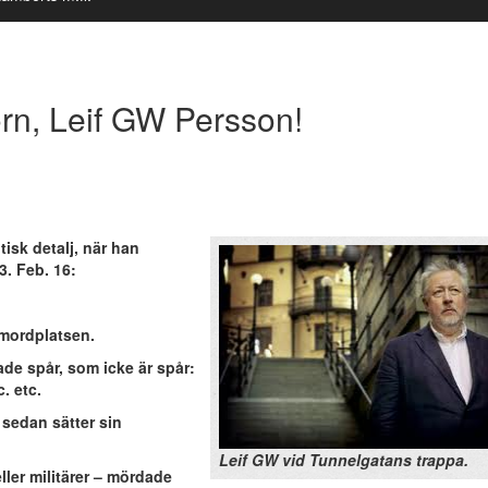
sorn, Leif GW Persson!
sk detalj, när han
. Feb. 16:
 mordplatsen.
de spår, som icke är spår:
c. etc.
 sedan sätter sin
Leif GW vid Tunnelgatans trappa.
ler militärer – mördade