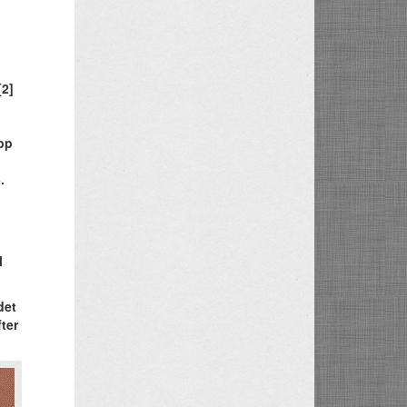
[2]
pp
.
l
det
ter