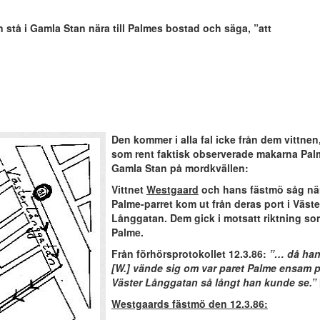
 stå i Gamla Stan nära till Palmes bostad och säga, ”att
Den kommer i alla fal icke från dem vittnen
som rent faktisk observerade makarna Pal
Gamla Stan på mordkvällen:
Vittnet
Westgaard
och hans fästmö såg nä
Palme-parret kom ut från deras port i Väste
Långgatan. Dem gick i motsatt riktning so
Palme.
Från förhörsprotokollet 12.3.86:
”… då ha
[W.] vände sig om var paret Palme ensam 
Väster Långgatan så långt han kunde se.”
Westgaards fästmö den 12.3.86: