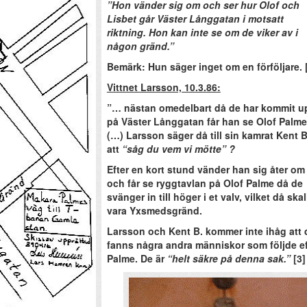
”Hon vänder sig om och ser hur Olof och
Lisbet går Väster Långgatan i motsatt
riktning. Hon kan inte se om de viker av i
någon gränd.”
Bemärk: Hun säger inget om en förföljare. 
Vittnet Larsson, 10.3.86:
”… nästan omedelbart då de har kommit u
på Väster Långgatan får han se Olof Palme
(…) Larsson säger då till sin kamrat Kent B
att
“såg du vem vi mötte” ?
Efter en kort stund vänder han sig åter om
och får se ryggtavlan på Olof Palme då de
svänger in till höger i et valv, vilket då skal
vara Yxsmedsgränd.
Larsson och Kent B. kommer inte ihåg att 
fanns några andra människor som följde ef
Palme. De är
“helt säkre på denna sak.”
[3]