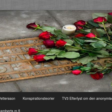
Pettersson
Konspirationsteorier
TV3 Efterlyst om den anonymis
amberts m.fl.