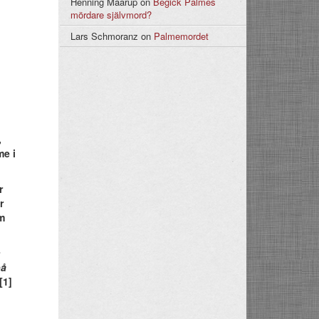
Henning Maarup
on
Begick Palmes
mördare självmord?
Lars Schmoranz
on
Palmemordet
,
me i
r
r
m
n
på
[1]