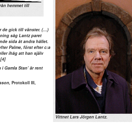
rån hemmet till
 de gick till vänster. (…)
tning såg Lantz paret
de sida åt andra hållet.
fter Palme, först efter c:a
ller ihåg att han själv
[4]
 Gamla Stan’ är rent
sson,
Protokoll III,
Vittnet Lars Jörgen Lantz.