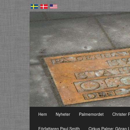
Hem
Nyheter
Palmemordet
Christer 
Författaren Paul Smith
Cirkus Palme: Göran L