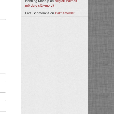
Henning Maarup
on
Begick Palmes
mördare självmord?
Lars Schmoranz
on
Palmemordet