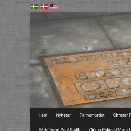
Hem
Nyheter
Palmemordet
Christer 
Författaren Paul Smith
Cirkus Palme: Göran L