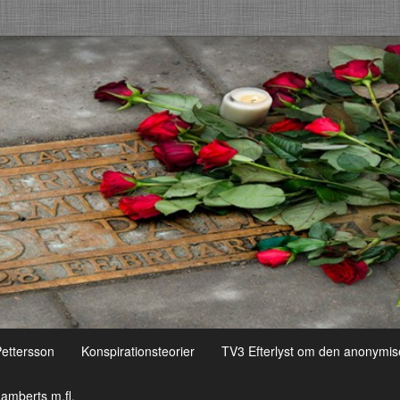
Pettersson
Konspirationsteorier
TV3 Efterlyst om den anonymis
amberts m.fl.