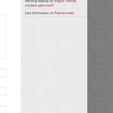
Henning Maarup
on
Begick Palmes
mördare självmord?
Lars Schmoranz
on
Palmemordet