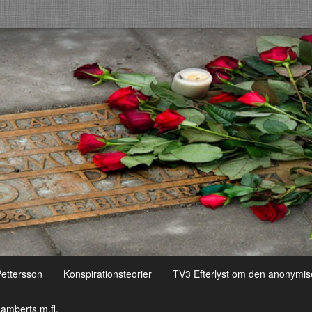
Pettersson
Konspirationsteorier
TV3 Efterlyst om den anonymis
amberts m.fl.