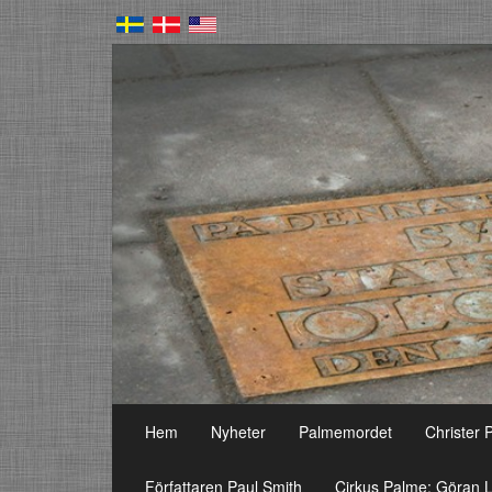
Hem
Nyheter
Palmemordet
Christer 
Författaren Paul Smith
Cirkus Palme: Göran L