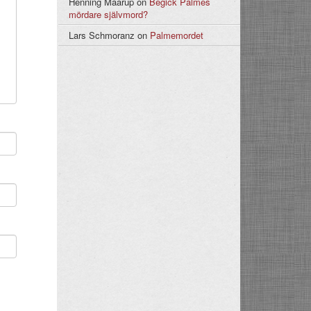
Henning Maarup
on
Begick Palmes
mördare självmord?
Lars Schmoranz
on
Palmemordet