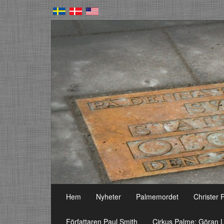
Hem
Nyheter
Palmemordet
Christer 
Författaren Paul Smith
Cirkus Palme: Göran L