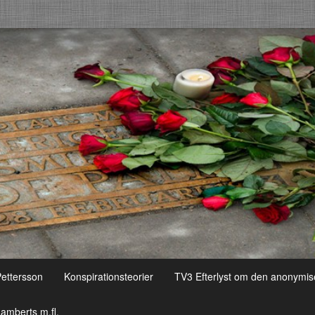
Pettersson
Konspirationsteorier
TV3 Efterlyst om den anonymis
amberts m.fl.