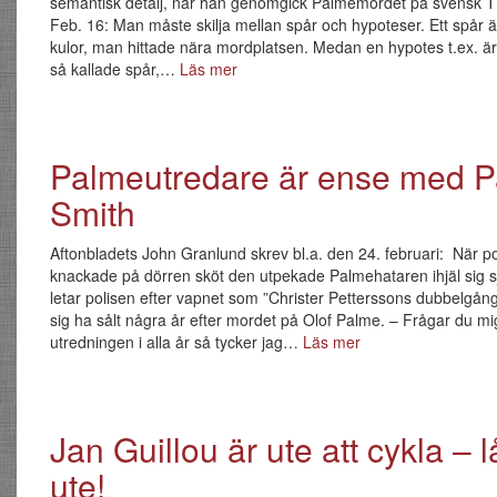
semantisk detalj, när han genomgick Palmemordet på svensk T
Feb. 16: Man måste skilja mellan spår och hypoteser. Ett spår ä
kulor, man hittade nära mordplatsen. Medan en hypotes t.ex.
så kallade spår,…
Läs mer
Palmeutredare är ense med P
Smith
Aftonbladets John Granlund skrev bl.a. den 24. februari: När p
knackade på dörren sköt den utpekade Palmehataren ihjäl sig sj
letar polisen efter vapnet som ”Christer Petterssons dubbelgån
sig ha sålt några år efter mordet på Olof Palme. – Frågar du mi
utredningen i alla år så tycker jag…
Läs mer
Jan Guillou är ute att cykla – 
ute!