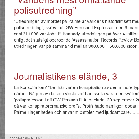
polisutredning”
”Utredningen av mordet på Palme är världens historiskt sett m
polisutredning”, skrev Leif GW Persson i Expressen den 9 mars
sant? I 1998 var John F. Kennedy-utredningen på över 4 million
enligt det statsligt oberoende ‘Assassination Records Review B
utredningen var på samma tid mellan 300.000 – 500.000 sidor
Journalistikens elände, 3
En konspiration? ”Det här var en konspiration av den mindre type
närhet. Någon av de som visste var han skulla vara den kvällen
’polisprofessor’ Leif GW Persson til Aftonbladet 30 september 
då var konspiratörerna icke proffs. Proffs hade nämligen dödat
Palme i lägenheden och använnt pistoler med ljuddämpare….
L
COMMENTS