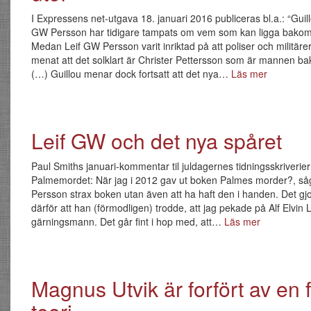
I Expressens net-utgava 18. januari 2016 publiceras bl.a.: “Guil
GW Persson har tidigare tampats om vem som kan ligga bakom
Medan Leif GW Persson varit inriktad på att poliser och militärer
menat att det solklart är Christer Pettersson som är mannen b
(…) Guillou menar dock fortsatt att det nya…
Läs mer
Leif GW och det nya spåret
Paul Smiths januari-kommentar til juldagernes tidningsskriverie
Palmemordet: När jag i 2012 gav ut boken Palmes morder?, s
Persson strax boken utan även att ha haft den i handen. Det gj
därför att han (förmodligen) trodde, att jag pekade på Alf Elvin
gärningsmann. Det går fint i hop med, att…
Läs mer
Magnus Utvik är forfört av en 