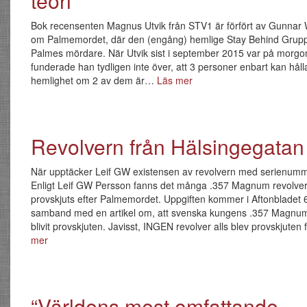
teori
Bok recensenten Magnus Utvik från STV1 är förfört av Gunnar 
om Palmemordet, där den (engång) hemlige Stay Behind Grup
Palmes mördare. När Utvik sist i september 2015 var på morg
funderade han tydligen inte över, att 3 personer enbart kan håll
hemlighet om 2 av dem är…
Läs mer
Revolvern från Hälsingegatan
När upptäcker Leif GW existensen av revolvern med serienum
Enligt Leif GW Persson fanns det många .357 Magnum revolver
provskjuts efter Palmemordet. Uppgiften kommer i Aftonbladet 6
samband med en artikel om, att svenska kungens .357 Magnum
blivit provskjuten. Javisst, INGEN revolver alls blev provskjuten
mer
“Världens mest omfattande