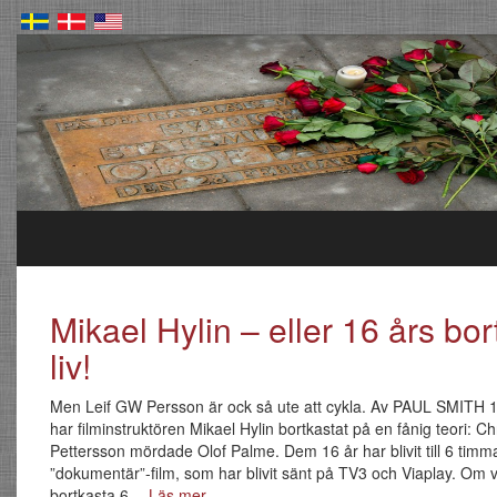
Mikael Hylin – eller 16 års bor
liv!
Men Leif GW Persson är ock så ute att cykla. Av PAUL SMITH 16 
har filminstruktören Mikael Hylin bortkastat på en fånig teori: Ch
Pettersson mördade Olof Palme. Dem 16 år har blivit till 6 timm
”dokumentär”-film, som har blivit sänt på TV3 och Viaplay. Om vi
bortkasta 6…
Läs mer