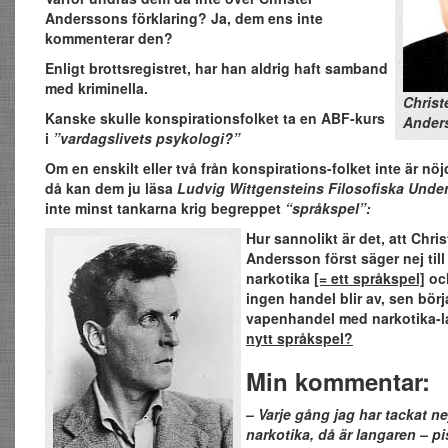
Anderssons förklaring? Ja, dem ens inte
kommenterar den?
Enligt brottsregistret, har han aldrig haft samband
med kriminella.
Christ
Kanske skulle konspirationsfolket ta en ABF-kurs
Ander
i
”vardagslivets psykologi?”
Om en enskilt eller två från konspirations-folket inte är n
då kan dem ju läsa
Ludvig Wittgensteins Filosofiska Unde
inte minst tankarna krig begreppet
“språkspel”:
Hur sannolikt är det, att Chris
Andersson först säger nej till
narkotika
[= ett språkspel]
och
ingen handel blir av, sen börja
vapenhandel med narkotika-
nytt språkspel?
Min kommentar:
– Varje gång jag har tackat nej
narkotika, då är langaren – pi