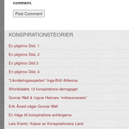
comment.
KONSPIRATIONSTEORIER
En pilgrims Död, 1
En pilgrims Död, 2
En pilgrims Död 3
En pilgrims Död, 4
"Likvideringsexperten" Inga-Britt Ahlenius
Aftonbladets 12 konspirations-demagoger
Gunnar Wall & Ingvar Heimars “mötesscenario”
Erik Åsard sågar Gunnar Wall
En fråga till konspirations-anhängarna
Lars Krantz: Kejsar av Konspirationens Land