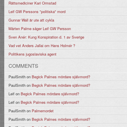
Rättsmediciner Kari Ormstad
Leif GW Perssons "politiska" mord
Gunnar Wall är ute att cykla
Mårten Palme såger Leif GW Persson
Sven Anér: Kung Konspiration d. 1 av Sverige
Vad vet Anders Jallai om Hans Holmér ?
Politikens jugoslaviska agent
COMMENTS
PaulSmith
on
Begick Palmes mördare självmord?
PaulSmith
on
Begick Palmes mördare självmord?
Leif
on
Begick Palmes mördare självmord?
Leif
on
Begick Palmes mördare självmord?
PaulSmith
on
Palmemordet
PaulSmith
on
Begick Palmes mördare självmord?