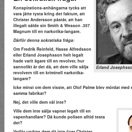
Konspirations-anhängarna tycks att
vara jätte tysta kring det faktum, att
Christer Andersson påstår, att han
illegalt sålde sin Smith & Wesson .357
Magnum till en narkotika-langare.
Därför denna sokratiska fråga:
Om Fredrik Reinfeld, Hasse Alfredsson
eller Erland Josephsson helt legalt
hade varit ägare till en revolver, hur
sannolikt är det då, att dem ville sälja
Erland Josephsso
revolvern till en kriminell narkotika-
langare?
Icke minst om dem visste, att Olof Palme blev mördat med 
samma fabrikat?
Nej, det ville dem väl inte?
Ville dem inte sälja vapnet legalt till en
vapenhandlare? Då kunde polisen alltid testa
det?
Varför undras dem då inte över Christer