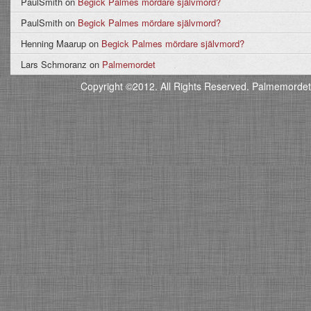
PaulSmith
on
Begick Palmes mördare självmord?
PaulSmith
on
Begick Palmes mördare självmord?
Henning Maarup
on
Begick Palmes mördare självmord?
Lars Schmoranz
on
Palmemordet
Copyright ©2012. All Rights Reserved. Palmemordet