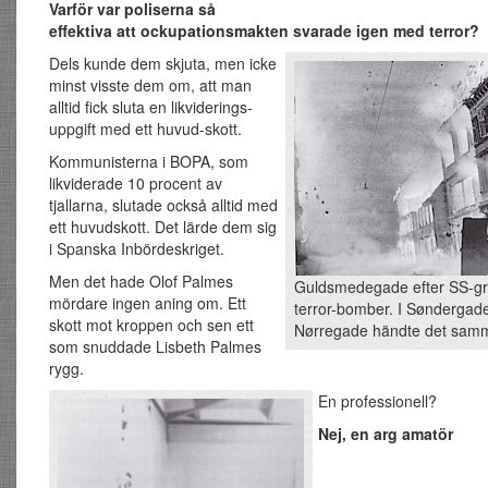
Varför var poliserna så
effektiva att ockupationsmakten svarade igen med terror?
Dels kunde dem skjuta, men icke
minst visste dem om, att man
alltid fick sluta en likviderings-
uppgift med ett huvud-skott.
Kommunisterna i BOPA, som
likviderade 10 procent av
tjallarna, slutade också alltid med
ett huvudskott. Det lärde dem sig
i Spanska Inbördeskriget.
Men det hade Olof Palmes
Guldsmedegade efter SS-g
mördare ingen aning om. Ett
terror-bomber. I Søndergad
skott mot kroppen och sen ett
Nørregade händte det sam
som snuddade Lisbeth Palmes
rygg.
En professionell?
Nej, en arg amatör