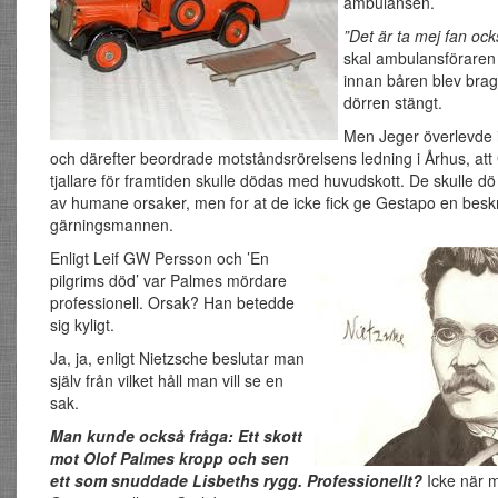
ambulansen.
”Det är ta mej fan oc
skal ambulansföraren 
innan båren blev brag
dörren stängt.
Men Jeger överlevde i
och därefter beordrade motståndsrörelsens ledning i Århus, att
tjallare för framtiden skulle dödas med huvudskott. De skulle dö 
av humane orsaker, men for at de icke fick ge Gestapo en besk
gärningsmannen.
Enligt Leif GW Persson och ’En
pilgrims död’ var Palmes mördare
professionell. Orsak? Han betedde
sig kyligt.
Ja, ja, enligt Nietzsche beslutar man
själv från vilket håll man vill se en
sak.
Man kunde också fråga: Ett skott
mot Olof Palmes kropp och sen
ett som snuddade Lisbeths rygg. Professionellt?
Icke när 