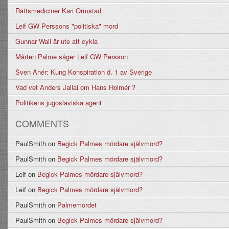
Rättsmediciner Kari Ormstad
Leif GW Perssons "politiska" mord
Gunnar Wall är ute att cykla
Mårten Palme såger Leif GW Persson
Sven Anér: Kung Konspiration d. 1 av Sverige
Vad vet Anders Jallai om Hans Holmér ?
Politikens jugoslaviska agent
COMMENTS
PaulSmith
on
Begick Palmes mördare självmord?
PaulSmith
on
Begick Palmes mördare självmord?
Leif
on
Begick Palmes mördare självmord?
Leif
on
Begick Palmes mördare självmord?
PaulSmith
on
Palmemordet
PaulSmith
on
Begick Palmes mördare självmord?