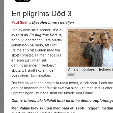
En pilgrims Död 3
Paul Smith
:
Djävulen finns i detaljen
I en av dem sista scener i
3’die
avsnitt av
En pilgrims Död, 3
,
hör huvudpersonen Lars Martin
Johansson på radio, att Olof
Palme är blivit skjuten med två
skott i bröstet. I filmen hade vi i
en scen just innan set
gärningsmannen ”Hedberg”
Amatör-mördaren Hedberg i 
skjuta två skott i korsningen
död’.
Sveavägen-Tunnelgatan.
Det
kan
ha varit den originella radio nyhet, vi fick höra. I och me
gärningsmannen rent faktisk sköt två skot, kan man straks efter
uppfattningen, att båda skott var riktade mot Palme.
Och tv-t
ittarna ble iallefall lurat till at ha denna uppfatning
Men Palme blev skjuten med bara ett skott i ryggen, medan
skott snuddade Lisbeth Palmes rygg.