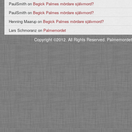
PaulSmith
on
Begick Palmes mördare självmord?
PaulSmith
on
Begick Palmes mördare självmord?
Henning Maarup
on
Begick Palmes mördare självmord?
Lars Schmoranz
on
Palmemordet
Copyright ©2012. All Rights Reserved. Palmemordet