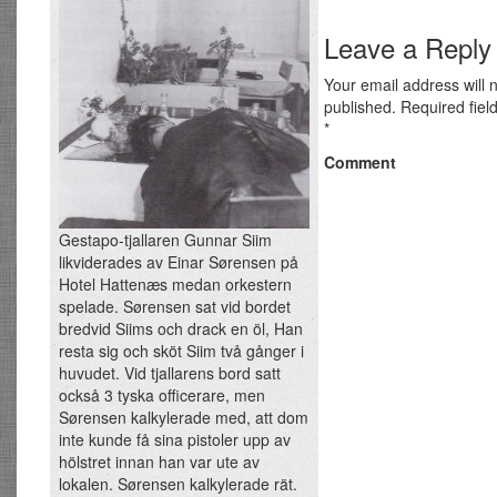
Leave a Reply
Your email address will 
published.
Required fiel
*
Comment
Gestapo-tjallaren Gunnar Siim
likviderades av Einar Sørensen på
Hotel Hattenæs medan orkestern
spelade. Sørensen sat vid bordet
bredvid Siims och drack en öl, Han
resta sig och sköt Siim två gånger i
huvudet. Vid tjallarens bord satt
också 3 tyska officerare, men
Sørensen kalkylerade med, att dom
inte kunde få sina pistoler upp av
hölstret innan han var ute av
lokalen. Sørensen kalkylerade rät.