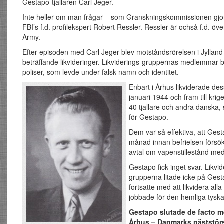
Gestapo-tjallaren Carl Jeger.
Inte heller om man frågar – som Granskningskommissionen gjo
FBI’s f.d. profilekspert Robert Ressler. Ressler är ochså f.d. öve
Army.
Efter episoden med Carl Jeger blev motståndsrörelsen i Jylland 
beträffande likvideringer. Likviderings-gruppernas medlemmar b
poliser, som levde under falsk namn och identitet.
Enbart i Århus likviderade des
januari 1944 och fram till krige
40 tjallare och andra danska
för Gestapo.
Dem var så effektiva, att Ges
månad innan befrielsen försökt
avtal om vapenstillestånd me
Gestapo fick inget svar. Likvid
grupperna litade icke på Ges
fortsatte med att likvidera all
jobbade för den hemliga tyska
Gestapo slutade de facto me
Århus – Danmarks näststörs