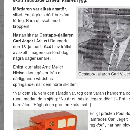
Mördaren var alltså amatör,
vilket ’En pilgrims död’ bekvämt
förteg. Bara ett skott mod
kroppen!
Nästan lik när
Gestapo-tjallaren
Carl Jeger
i Århus i Danmark
den 18. januari 1944 blev träffat
av skott i magen och först dog
några dager senare.
Enligt journalist Arne Møller
Nielsen kom gäster från ett
Gestapo-tjallaren Carl V. Je
närliggande värdshus
springande, när dem hörte skotten:
“När dem så, vem den sårade var, tog dem varan i händerna o
runnt medan dem sjöng: “Nu är en häslig Jegare död!” [= Från
barnlåten: ‘Högt på en gren en kraka satt.]
Enligt prästen Poul B
jämrades Carl Jeger:
jag dör!”,
när han blev