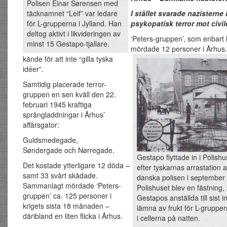
Polisen Einar Sørensen med
täcknamnet “Leif” var ledare
I stället svarade nazisterne
för L-grupperna i Jylland. Han
psykopatisk terror mot civil
deltog aktivt i likvideringen av
‘Peters-gruppen’, som enbart
minst 15 Gestapo-tjallare.
mördade 12 personer i Århus.
kände för att inte “gilla tyska
idéer”.
Samtidig placerade terror-
gruppen en sen kväll den 22.
februari 1945 kraftiga
sprängladdningar i Århus’
affärsgator:
Guldsmedegade,
Søndergade och Nørregade.
Gestapo flyttade in i Polishu
Det kostade ytterligare 12 döda –
efter tyskarnas arrastation 
samt 33 svårt skådade.
danska polisen i september
Sammanlagt mördade ‘Peters-
Polishuset blev en fästning
gruppen’ ca. 125 personer i
Gestapos anställda till sist i
krigets sista 18 månaden –
lämna av frukt för L-gruppe
däribland en liten flicka i Århus.
i cellerna på natten.